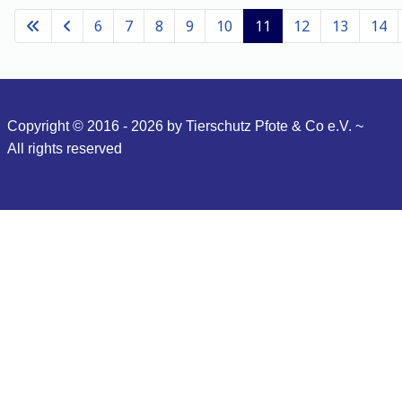
6
7
8
9
10
11
12
13
14
Copyright © 2016 - 2026 by Tierschutz Pfote & Co e.V. ~
All
rights reserved