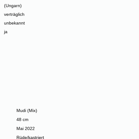
(Ungarn)
verträglich
unbekannt
ja
Mudi (Mix)
48 cm
Mai 2022
Rüde/kastriert