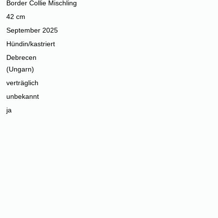
Border Collie Mischling
42 cm
September 2025
Hündin/kastriert
Debrecen
(Ungarn)
verträglich
unbekannt
ja