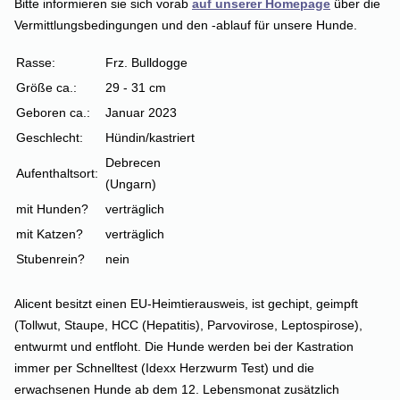
Bitte informieren sie sich vorab
auf unserer Homepage
über die
Vermittlungsbedingungen und den -ablauf für unsere Hunde.
Rasse:
Frz. Bulldogge
Größe ca.:
29 - 31 cm
Geboren ca.:
Januar 2023
Geschlecht:
Hündin/kastriert
Debrecen
Aufenthaltsort:
(Ungarn)
mit Hunden?
verträglich
mit Katzen?
verträglich
Stubenrein?
nein
Alicent besitzt einen EU-Heimtierausweis, ist gechipt, geimpft
(Tollwut, Staupe, HCC (Hepatitis), Parvovirose, Leptospirose),
entwurmt und entfloht. Die Hunde werden bei der Kastration
immer per Schnelltest (Idexx Herzwurm Test) und die
erwachsenen Hunde ab dem 12. Lebensmonat zusätzlich