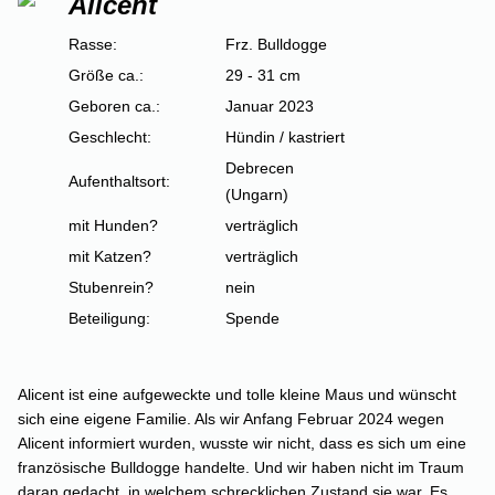
Alicent
Rasse:
Frz. Bulldogge
Größe ca.:
29 - 31 cm
Geboren ca.:
Januar 2023
Geschlecht:
Hündin / kastriert
Debrecen
Aufenthaltsort:
(Ungarn)
mit Hunden?
verträglich
mit Katzen?
verträglich
Stubenrein?
nein
Beteiligung:
Spende
Alicent ist eine aufgeweckte und tolle kleine Maus und wünscht
sich eine eigene Familie.
Als wir Anfang Februar 2024 wegen
Alicent informiert wurden, wusste wir nicht, dass es sich um eine
französische Bulldogge handelte. Und wir haben nicht im Traum
daran gedacht, in welchem schrecklichen Zustand sie war. Es