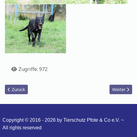
Details
Zugriffe: 972
Vorheriger Beitrag: Alicent
Nächster Be
Zurück
Weiter
Copyright © 2016 - 2026 by Tierschutz Pfote & Co e.V. ~
All
rights reserved