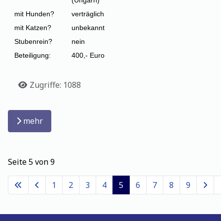
mit Hunden?
verträglich
mit Katzen?
unbekannt
Stubenrein?
nein
Beteiligung:
400,- Euro
Details
Zugriffe: 1088
mehr
Seite 5 von 9
1
2
3
4
5
6
7
8
9